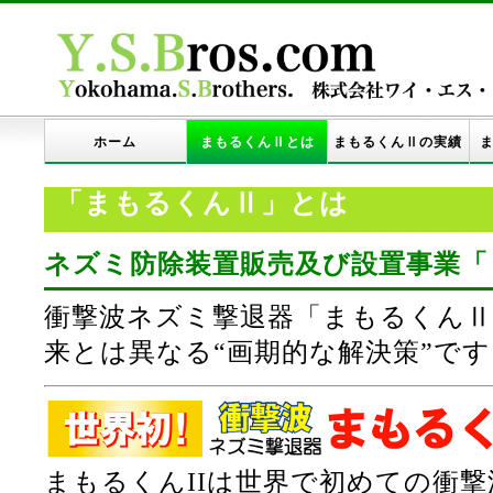
ホーム
まもるくんⅡとは
まもるくんⅡの実績
ま
「まもるくんⅡ」とは
ネズミ防除装置販売及び設置事業「
衝撃波ネズミ撃退器「まもるくんⅡ
来とは異なる“画期的な解決策”です
まもるくんIIは世界で初めての衝