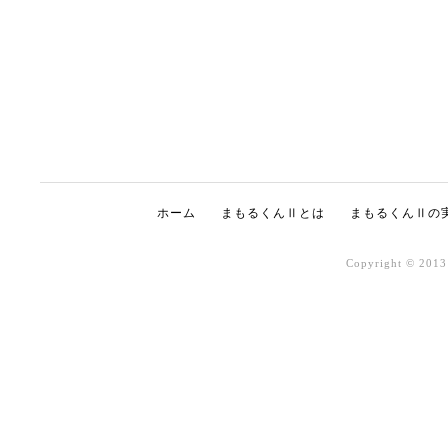
ホーム
まもるくんⅡとは
まもるくんⅡの
Copyright © 2013 